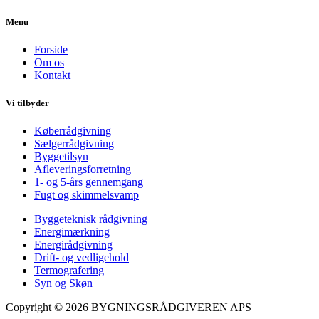
Menu
Forside
Om os
Kontakt
Vi tilbyder
Køberrådgivning
Sælgerrådgivning
Byggetilsyn
Afleveringsforretning
1- og 5-års gennemgang
Fugt og skimmelsvamp
Byggeteknisk rådgivning
Energimærkning
Energirådgivning
Drift- og vedligehold
Termografering
Syn og Skøn
Copyright © 2026 BYGNINGSRÅDGIVEREN APS​