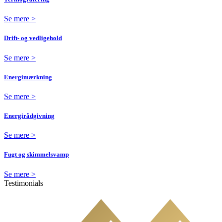
Se mere >
Drift- og vedligehold
Se mere >
Energimærkning
Se mere >
Energirådgivning
Se mere >
Fugt og skimmelsvamp
Se mere >
B
Testimonials