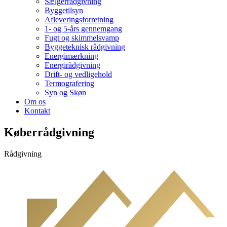
Sælgerrådgivning
Byggetilsyn
Afleveringsforretning
1- og 5-års gennemgang
Fugt og skimmelsvamp
Byggeteknisk rådgivning
Energimærkning
Energirådgivning
Drift- og vedligehold
Termografering
Syn og Skøn
Om os
Kontakt
Køberrådgivning
Rådgivning