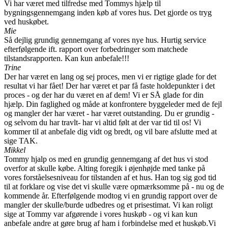
Vi har været med tilfredse med Tommys hjælp til
bygningsgennemgang inden køb af vores hus. Det gjorde os tryg
ved huskøbet.
Mie
Så dejlig grundig gennemgang af vores nye hus. Hurtig service
efterfølgende ift. rapport over forbedringer som matchede
tilstandsrapporten. Kan kun anbefale!!!
Trine
Der har været en lang og sej proces, men vi er rigtige glade for det
resultat vi har fået! Der har været et par få faste holdepunkter i det
proces - og der har du været en af dem! Vi er SÅ glade for din
hjælp. Din faglighed og måde at konfrontere byggeleder med de fejl
og mangler der har været - har været outstanding. Du er grundig -
og selvom du har travlt- har vi altid følt at der var tid til os! Vi
kommer til at anbefale dig vidt og bredt, og vil bare afslutte med at
sige TAK.
Mikkel
Tommy hjalp os med en grundig gennemgang af det hus vi stod
overfor at skulle købe. Alting foregik i øjenhøjde med tanke på
vores forståelsesniveau for tilstanden af et hus. Han tog sig god tid
til at forklare og vise det vi skulle være opmærksomme på - nu og de
kommende år. Efterfølgende modtog vi en grundig rapport over de
mangler der skulle/burde udbedres og et prisestimat. Vi kan roligt
sige at Tommy var afgørende i vores huskøb - og vi kan kun
anbefale andre at gøre brug af ham i forbindelse med et huskøb.Vi