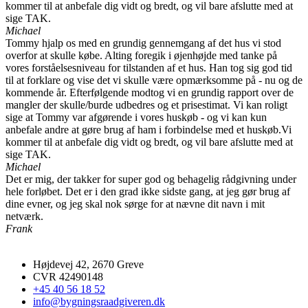
B
kommer til at anbefale dig vidt og bredt, og vil bare afslutte med at
sige TAK.
Michael
Tommy hjalp os med en grundig gennemgang af det hus vi stod
overfor at skulle købe. Alting foregik i øjenhøjde med tanke på
vores forståelsesniveau for tilstanden af et hus. Han tog sig god tid
til at forklare og vise det vi skulle være opmærksomme på - nu og de
kommende år. Efterfølgende modtog vi en grundig rapport over de
mangler der skulle/burde udbedres og et prisestimat. Vi kan roligt
sige at Tommy var afgørende i vores huskøb - og vi kan kun
anbefale andre at gøre brug af ham i forbindelse med et huskøb.Vi
kommer til at anbefale dig vidt og bredt, og vil bare afslutte med at
sige TAK.
Michael
Det er mig, der takker for super god og behagelig rådgivning under
hele forløbet. Det er i den grad ikke sidste gang, at jeg gør brug af
dine evner, og jeg skal nok sørge for at nævne dit navn i mit
netværk.
Frank
Højdevej 42, 2670 Greve
CVR 42490148
+45 40 56 18 52
info@bygningsraadgiveren.dk