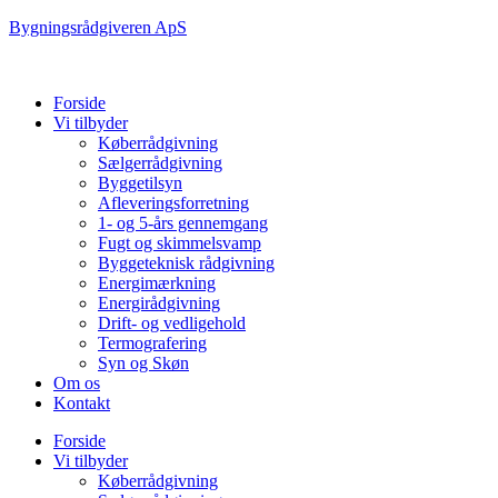
Bygningsrådgiveren ApS
Forside
Vi tilbyder
Køberrådgivning
Sælgerrådgivning
Byggetilsyn
Afleveringsforretning
1- og 5-års gennemgang
Fugt og skimmelsvamp
Byggeteknisk rådgivning
Energimærkning
Energirådgivning
Drift- og vedligehold
Termografering
Syn og Skøn
Om os
Kontakt
Forside
Vi tilbyder
Køberrådgivning